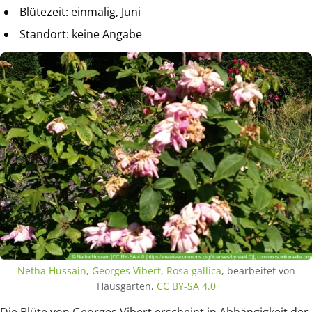
Blütezeit: einmalig, Juni
Standort: keine Angabe
Netha Hussain
,
Georges Vibert, Rosa gallica
, bearbeitet von
Hausgarten,
CC BY-SA 4.0
Die Blüte von Georges Vibert erscheint in Abhängigkeit der