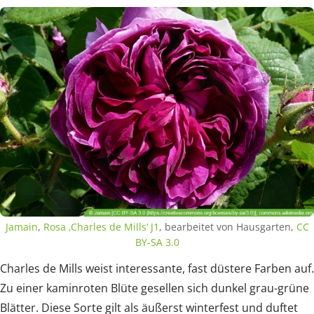
Jamain
,
Rosa ‚Charles de Mills‘ J1
, bearbeitet von Hausgarten,
CC
BY-SA 3.0
Charles de Mills weist interessante, fast düstere Farben auf.
Zu einer kaminroten Blüte gesellen sich dunkel grau-grüne
Blätter. Diese Sorte gilt als äußerst winterfest und duftet