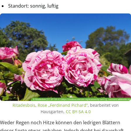
Standort: sonnig, luftig
Ritadesbois
,
Rose „Ferdinand Pichard“
, bearbeitet von
Hausgarten,
CC BY-SA 4.0
Weder Regen noch Hitze können den ledrigen Blättern
dieser Sorte etwas anhaben. Jedoch droht bei dauerhaft