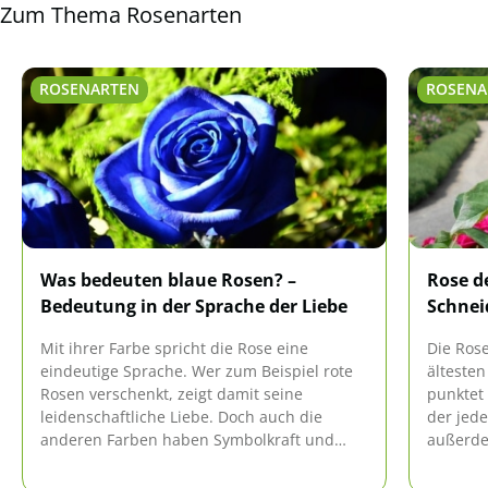
findet er hier eine Übersicht über 18 historische
Zum Thema Rosenarten
Rosensorten.
ROSENARTEN
ROSENA
Was bedeuten blaue Rosen? –
Rose d
Bedeutung in der Sprache der Liebe
Schnei
Mit ihrer Farbe spricht die Rose eine
Die Rose
eindeutige Sprache. Wer zum Beispiel rote
ältesten
Rosen verschenkt, zeigt damit seine
punktet 
leidenschaftliche Liebe. Doch auch die
der jede
anderen Farben haben Symbolkraft und
außerde
übermitteln bestimmte Gefühle. Blaue
Auf was 
Rosen sind außergewöhnlich, ist es auch
steht hi