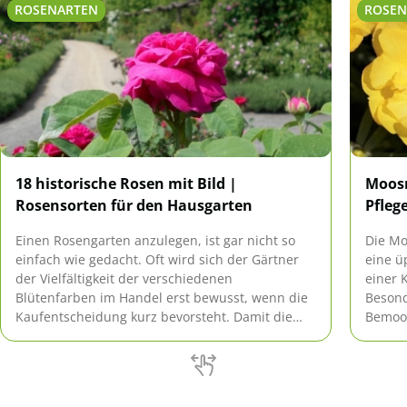
ROSENARTEN
ROSEN
18 historische Rosen mit Bild |
Moosr
Rosensorten für den Hausgarten
Pfleg
Einen Rosengarten anzulegen, ist gar nicht so
Die Mo
einfach wie gedacht. Oft wird sich der Gärtner
eine ü
der Vielfältigkeit der verschiedenen
einer 
Blütenfarben im Handel erst bewusst, wenn die
Besond
Kaufentscheidung kurz bevorsteht. Damit die
Bemoos
Auswahl nicht spontan erfolgen muss und er
Blüten
sowohl das Erscheinungsbild als auch die
Duft.
Standortansprüche optimal auf die
Gegebenheiten seines Gartens abstimmen kann,