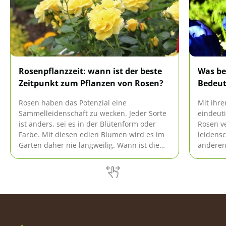
Rosenpflanzzeit: wann ist der beste
Was be
Zeitpunkt zum Pflanzen von Rosen?
Bedeut
Rosen haben das Potenzial eine
Mit ihre
Sammelleidenschaft zu wecken. Jeder Sorte
eindeuti
ist anders, sei es in der Blütenform oder
Rosen ve
Farbe. Mit diesen edlen Blumen wird es im
leidensc
Garten daher nie langweilig. Wann ist die
anderen
beste Zeit, um neue Rosen zu pflanzen?
übermit
Rosen s
ihre Bot