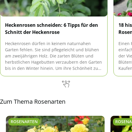
Heckenrosen schneiden: 6 Tipps für den
18 hi
Schnitt der Heckenrose
Rosen
Heckenrosen dürfen in keinem naturnahen
Einen 
Garten fehlen. Sie sind pflegeleicht und blühen
einfac
am zweijährigen Holz. Die zarten Blüten und
der Vi
herbstlichen Hagebutten verzaubern den Garten
Blüten
bis in den Winter hinein. Um ihre Schönheit zu
Kaufen
erhalten, ist jedoch etwas Pflege notwendig.
Auswah
sowohl
Stando
Gegebe
findet
Zum Thema Rosenarten
Rosens
ROSENARTEN
ROSENA