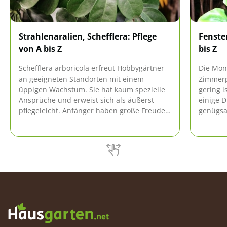
Strahlenaralien, Schefflera: Pflege
Fenste
von A bis Z
bis Z
Schefflera arboricola erfreut Hobbygärtner
Die Mons
an geeigneten Standorten mit einem
Zimmerp
üppigen Wachstum. Sie hat kaum spezielle
gering i
Ansprüche und erweist sich als äußerst
einige 
pflegeleicht. Anfänger haben große Freude
genügsam
mit dieser Pflanze, denn sie verzeiht
einem ü
kleinere Pflegefehler und ist
gepflegt
anpassungsfähig.