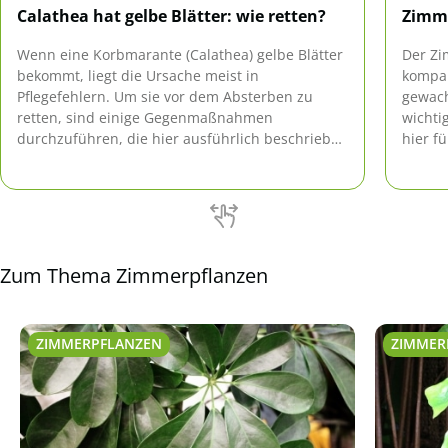
Calathea hat gelbe Blätter: wie retten?
Zimme
Wenn eine Korbmarante (Calathea) gelbe Blätter
Der Z
bekommt, liegt die Ursache meist in
kompak
Pflegefehlern. Um sie vor dem Absterben zu
gewach
retten, sind einige Gegenmaßnahmen
wichti
durchzuführen, die hier ausführlich beschrieben
hier f
werden.
Zum Thema Zimmerpflanzen
ZIMMERPFLANZEN
ZIMMER