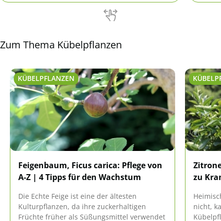
Kübelpf
Zum Thema Kübelpflanzen
KÜBELPFLANZEN
KÜBELP
Feigenbaum, Ficus carica: Pflege von
Zitron
A-Z | 4 Tipps für den Wachstum
zu Kra
Die Echte Feige ist eine der ältesten
Heimisc
Kulturpflanzen, da ihre zuckerhaltigen
nicht, k
Früchte früher als Süßungsmittel verwendet
Kübelpf