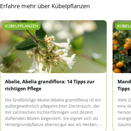
Erfahre mehr über Kübelpflanzen
KÜBELPFLANZEN
KÜBEL
Abalie, Abelia grandiflora: 14 Tipps zur
Manda
richtigen Pflege
Tipps
Die Großblütige Abalie (Abelia grandiflora) ist ein
Viele 
außergewöhnlich pflegeleichter Zierstrauch, der
eine d
mit zahlreichen trichterförmigen und dezent
hervor
duftenden Blüten begeistert. Sie eignet sich als
orange
Hintergrundpflanze ebenso gut wie als Hecken-
Gaumen
oder Kübelpflanze.
seiner