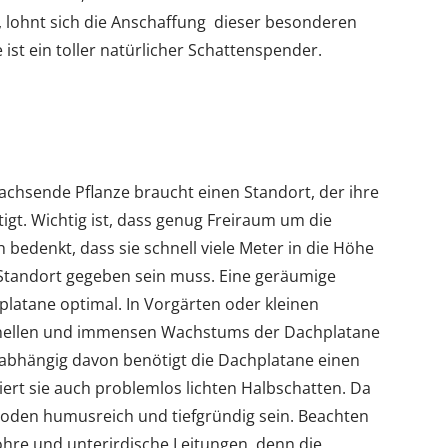
st, lohnt sich die Anschaffung dieser besonderen
 ist ein toller natürlicher Schattenspender.
achsende Pflanze braucht einen Standort, der ihre
igt. Wichtig ist, dass genug Freiraum um die
edenkt, dass sie schnell viele Meter in die Höhe
 Standort gegeben sein muss. Eine geräumige
chplatane optimal. In Vorgärten oder kleinen
chnellen und immensen Wachstums der Dachplatane
nabhängig davon benötigt die Dachplatane einen
iert sie auch problemlos lichten Halbschatten. Da
r Boden humusreich und tiefgründig sein. Beachten
ohre und unterirdische Leitungen, denn die