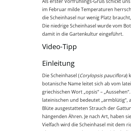
Als erster Vorfrühlings-Gruß schickt un
im Februar milde Temperaturen herrsche
die Scheinhasel nur wenig Platz braucht
Die niedrige Scheinhasel wurde vom Bot
damit in die Gartenkultur eingeführt.
Video-Tipp
Einleitung
Die Scheinhasel (
Corylopsis pauciflora
) 
botanische Name leitet sich ab vom lat
griechischen Wort „opsis“ – „Aussehen“
lateinischen und bedeutet „armblütig“, 
Blüte ausgestatteten Strauch der Gattun
hängenden Ähren. Je nach Art, haben sie
Vielfach wird die Scheinhasel mit dem r