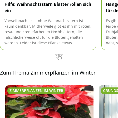
Hilfe: Weihnachtsstern Blätter rollen sich
Hänge
ein
für d
Vorweihnachtszeit ohne Weihnachtsstern ist
Es gib
kaum denkbar. Mittlerweile gibt es ihn mit roten,
Farbe 
rosa- und cremefarbenen Hochblättern, die
Frühja
fälschlicherweise oft für die Blüten gehalten
Blüten
werden. Leider ist diese Pflanze etwas
naht, 
empfindlich und demzufolge auf optimale
Frost 
Bedingungen angewiesen.
Zum Thema Zimmerpflanzen im Winter
ZIMMERPFLANZEN IM WINTER
GRUNDS