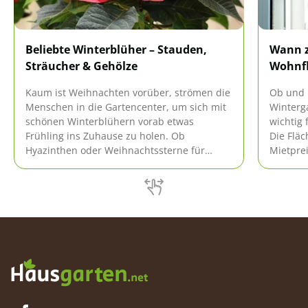
Beliebte Winterblüher – Stauden,
Wann z
Sträucher & Gehölze
Wohnf
Kaum ist Weihnachten vorüber, strömen die
Ob und 
Menschen in die Gartencenter, um sich mit
Winterga
schönen Winterblühern vorab etwas
wichtig
Frühling ins Zuhause zu holen. Ob
Die Flä
Hyazinthen oder Weihnachtssterne für
Mietpre
Innen oder Schneeball und Christrosen für
auswirke
den Garten. Erfahren Sie hier welche
Berechn
schönen blühenden Stauden, Sträucher und
finden S
Gehölze es gibt.