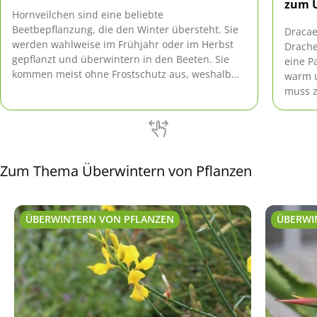
zum 
Hornveilchen sind eine beliebte
Beetbepflanzung, die den Winter übersteht. Sie
Dracae
werden wahlweise im Frühjahr oder im Herbst
Drache
gepflanzt und überwintern in den Beeten. Sie
eine P
kommen meist ohne Frostschutz aus, weshalb
warm u
sie auch gerne als pflegeleichte Bepflanzung für
muss z
Gräber verwendet werden.
Tipps 
Zum Thema Überwintern von Pflanzen
ÜBERWINTERN VON PFLANZEN
ÜBERWI