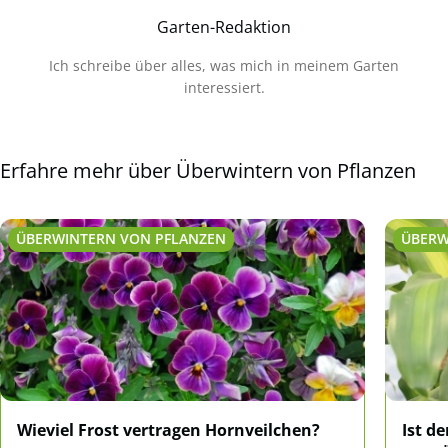
Garten-Redaktion
Ich schreibe über alles, was mich in meinem Garten
interessiert.
Erfahre mehr über Überwintern von Pflanzen
ÜBERWINTERN VON PFLANZEN
ÜBERW
Wieviel Frost vertragen Hornveilchen?
Ist d