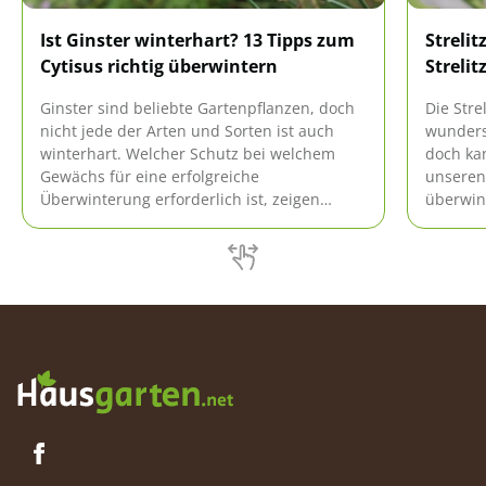
Ist Ginster winterhart? 13 Tipps zum
Strelit
Cytisus richtig überwintern
Strelit
Ginster sind beliebte Gartenpflanzen, doch
Die Stre
nicht jede der Arten und Sorten ist auch
wunders
winterhart. Welcher Schutz bei welchem
doch ka
Gewächs für eine erfolgreiche
unseren
Überwinterung erforderlich ist, zeigen
überwint
unsere Tipps.
übersteh
vorbere
überwin