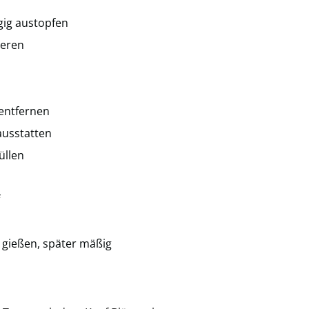
gig austopfen
ieren
 entfernen
ausstatten
üllen
gießen, später mäßig