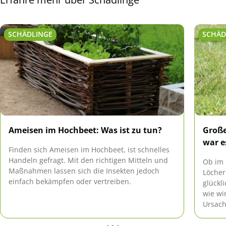
SCHÄDLINGE
SCHÄD
Ameisen im Hochbeet: Was ist zu tun?
Große
war e
Finden sich Ameisen im Hochbeet, ist schnelles
Handeln gefragt. Mit den richtigen Mitteln und
Ob im 
Maßnahmen lassen sich die Insekten jedoch
Löcher
einfach bekämpfen oder vertreiben.
glückl
wie wi
Ursach
Besuch