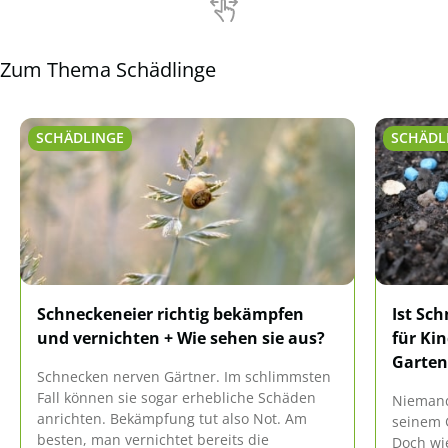
Zum Thema Schädlinge
SCHÄDLINGE
SCHÄDL
Schneckeneier richtig bekämpfen
Ist Sc
und vernichten + Wie sehen sie aus?
für Ki
Garten
Schnecken nerven Gärtner. Im schlimmsten
Fall können sie sogar erhebliche Schäden
Niemand
anrichten. Bekämpfung tut also Not. Am
seinem G
besten, man vernichtet bereits die
Doch wi