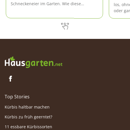
Schneckeneier im Garten. Wie diese
los, ohn
aussehen, wo sie zu finden sind und wie
oder ga
man sie entsorgt, steht hier.
Schnecke
für Schn
Top Stories
Kürbis haltbar machen
Kürbis zu früh geerntet?
11 essbare Kürbissorten