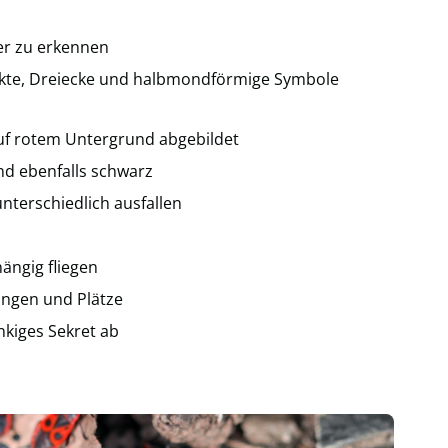
er zu erkennen
kte, Dreiecke und halbmondförmige Symbole
uf rotem Untergrund abgebildet
nd ebenfalls schwarz
terschiedlich ausfallen
ngig fliegen
ngen und Plätze
nkiges Sekret ab