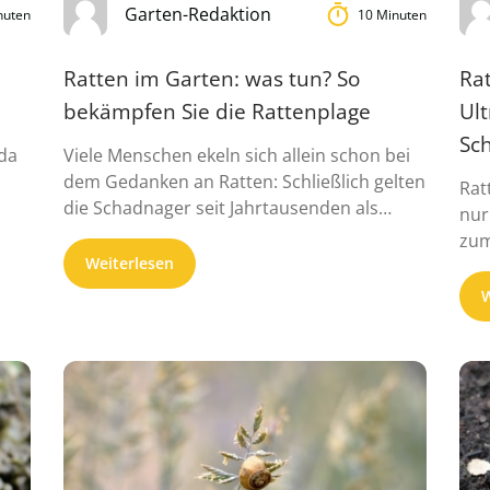
Garten-Redaktion
nuten
10 Minuten
Ratten im Garten: was tun? So
Ra
bekämpfen Sie die Rattenplage
Ult
Sc
 da
Viele Menschen ekeln sich allein schon bei
dem Gedanken an Ratten: Schließlich gelten
Rat
die Schadnager seit Jahrtausenden als
nur
Überträ...
zum
Weiterlesen
W