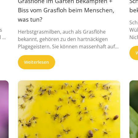
Grasflöhe im Garten bekämpfen +
Sc
Biss vom Grasfloh beim Menschen,
be
was tun?
Sch
s
Wüh
Herbstgrasmilben, auch als Grasflöhe
...
Nic
bekannt, gehören zu den hartnäckigen
eini
Plagegeistern. Sie können massenhaft auf
W
dem Rasen ...
Weiterlesen