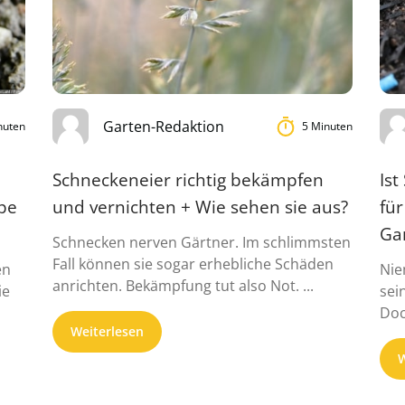
Garten-Redaktion
nuten
5 Minuten
Schneckeneier richtig bekämpfen
Ist
upe
und vernichten + Wie sehen sie aus?
für
Ga
Schnecken nerven Gärtner. Im schlimmsten
Fall können sie sogar erhebliche Schäden
en
Nie
anrichten. Bekämpfung tut also Not. ...
ie
sei
Doc
Weiterlesen
W