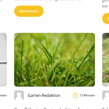
n
gen
gemusterten ...
bei
Weiterlesen
W
Garten-Redaktion
nuten
13 Minuten