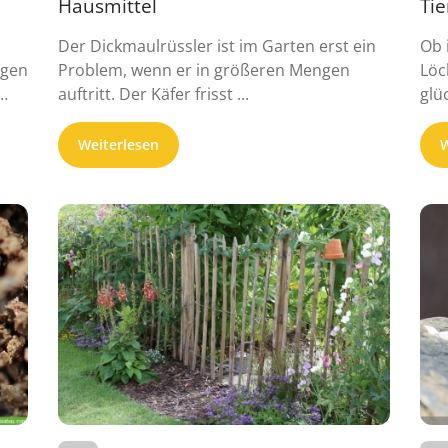
Hausmittel
Tie
Der Dickmaulrüssler ist im Garten erst ein
Ob 
igen
Problem, wenn er in größeren Mengen
Löc
auftritt. Der Käfer frisst ...
glü
Weiterlesen
W