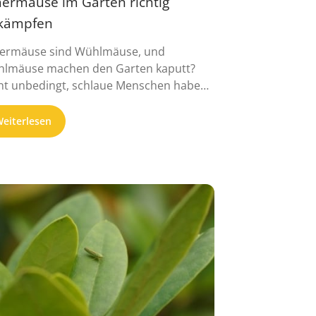
hermäuse im Garten richtig
kämpfen
ermäuse sind Wühlmäuse, und
lmäuse machen den Garten kaputt?
ht unbedingt, schlaue Menschen haben
ge ...
eiterlesen