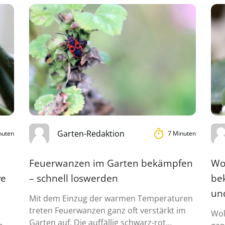
Garten-Redaktion
nuten
7 Minuten
Feuerwanzen im Garten bekämpfen
Wol
ve
– schnell loswerden
be
un
Mit dem Einzug der warmen Temperaturen
treten Feuerwanzen ganz oft verstärkt im
Wol
Garten auf. Die auffällig schwarz-rot