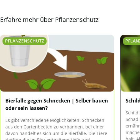
Erfahre mehr über Pflanzenschutz
PFLANZENSCHUTZ
PFLAN
Bierfalle gegen Schnecken | Selber bauen
Schil
oder sein lassen?
Schild
Schädl
Es gibt verschiedene Möglichkeiten, Schnecken
ernähr
aus den Gartenbeeten zu verbannen, bei einer
machen
davon handelt es sich um die Bierfalle. Die Tiere
halt. 
riechen die im Bier enthaltene Hefe und