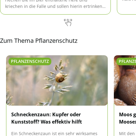
mit we
kriechen in die Falle und sollen hierin ertrinken.
Zudem ist auch der im Bier enthaltene Alkohol
giftig.
Zum Thema Pflanzenschutz
PFLANZENSCHUTZ
PFLANZ
Schneckenzaun: Kupfer oder
Moos g
Kunststoff? Was effektiv hilft
Moosex
Ein Schneckenzaun ist ein sehr wirksames
Mit den