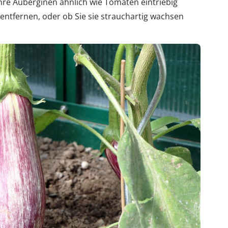
hre Auberginen ähnlich wie Tomaten eintriebig
 entfernen, oder ob Sie sie strauchartig wachsen