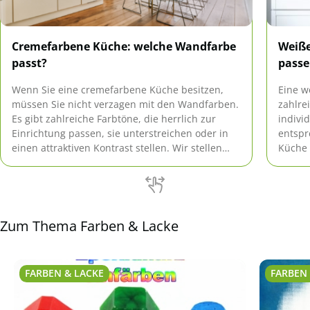
Cremefarbene Küche: welche Wandfarbe
Weiße
passt?
passe
Wenn Sie eine cremefarbene Küche besitzen,
Eine w
müssen Sie nicht verzagen mit den Wandfarben.
zahlre
Es gibt zahlreiche Farbtöne, die herrlich zur
indivi
Einrichtung passen, sie unterstreichen oder in
entspr
einen attraktiven Kontrast stellen. Wir stellen
Küche 
Ihnen 30 Wandfarben vor, die zur Küche passen.
möglic
die zu
Zum Thema Farben & Lacke
FARBEN & LACKE
FARBEN 