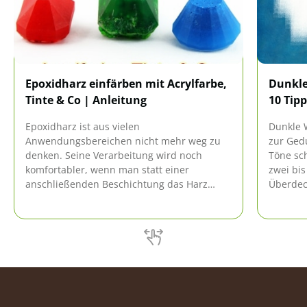
Epoxidharz einfärben mit Acrylfarbe,
Dunkle
Tinte & Co | Anleitung
10 Tip
Epoxidharz ist aus vielen
Dunkle 
Anwendungsbereichen nicht mehr weg zu
zur Ged
denken. Seine Verarbeitung wird noch
Töne sch
komfortabler, wenn man statt einer
zwei bis
anschließenden Beschichtung das Harz
Überdec
selbst vor der Verarbeitung einfärbt. Womit
ankommt
und wie das gelingt, erfahren Sie bei uns.
zumindes