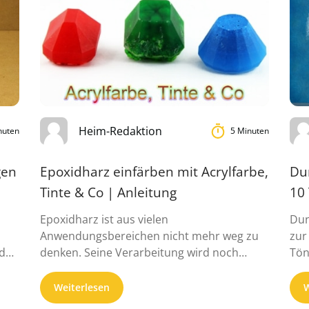
Heim-Redaktion
nuten
5 Minuten
gen
Epoxidharz einfärben mit Acrylfarbe,
Du
Tinte & Co | Anleitung
10
Epoxidharz ist aus vielen
Dun
Anwendungsbereichen nicht mehr weg zu
zur
d
denken. Seine Verarbeitung wird noch
Tön
komfortabler, wenn man statt einer
zwei
anschließ...
Weiterlesen
W