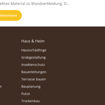
iebtes Material zu Wandverkleidung. Der
kanstrich überzeugt durch einige ...
eiterlesen
Haus & Heim
Hausschädlinge
Grabgestaltung
Insektenschutz
Bauanleitungen
Terrasse bauen
en
Bauplanung
Putze
Trockenbau