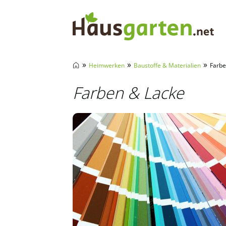
Hausgarten.net
»
»
»
Heimwerken
Baustoffe & Materialien
Farbe
Farben & Lacke