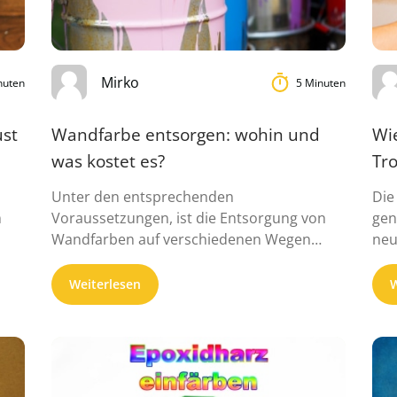
Mirko
nuten
5 Minuten
st
Wandfarbe entsorgen: wohin und
Wi
was kostet es?
Tr
Unter den entsprechenden
Die
m
Voraussetzungen, ist die Entsorgung von
gen
Wandfarben auf verschiedenen Wegen
neu
möglich. Denn in flüssiger Form handelt ...
Weiterlesen
W