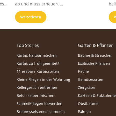
est.
ab und muss erneuert ...
bel
Kal
Weiterlesen
W
Top Stories
Garten & Pflanzen
Kürbis haltbar machen
Bäume & Sträucher
Kürbis zu früh geerntet?
Exotische Pflanzen
11 essbare Kürbissorten
Fische
Kleine Fliegen in der Wohnung
Gemüsesorten
Kellergeruch entfernen
Ziergräser
Beton selber mischen
Kakteen & Sukkulent
Schmeißfliegen loswerden
Obstbäume
Brennesselsamen sammeln
Palmen