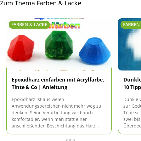
Zum Thema Farben & Lacke
FARBEN & LACKE
FARBEN 
Epoxidharz einfärben mit Acrylfarbe,
Dunkle
Tinte & Co | Anleitung
10 Tip
Epoxidharz ist aus vielen
Dunkle 
Anwendungsbereichen nicht mehr weg zu
zur Ged
denken. Seine Verarbeitung wird noch
Töne sch
komfortabler, wenn man statt einer
zwei bis
anschließenden Beschichtung das Harz
Überdec
selbst vor der Verarbeitung einfärbt. Womit
ankommt
und wie das gelingt, erfahren Sie bei uns.
zumindes