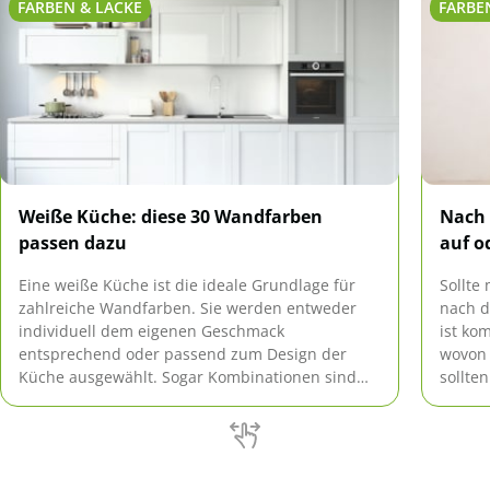
FARBEN & LACKE
FARBE
Weiße Küche: diese 30 Wandfarben
Nach 
passen dazu
auf o
Eine weiße Küche ist die ideale Grundlage für
Sollte
zahlreiche Wandfarben. Sie werden entweder
nach d
individuell dem eigenen Geschmack
ist ko
entsprechend oder passend zum Design der
wovon 
Küche ausgewählt. Sogar Kombinationen sind
sollten
möglich. Wir stellen Ihnen 30 Wandfarben vor,
die zu weißen Küchen passen.