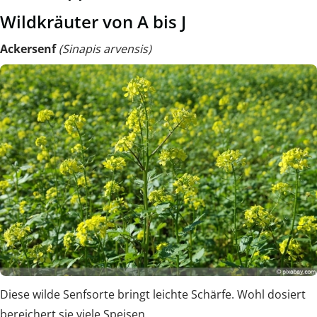
Wildkräuter von A bis J
Ackersenf
(Sinapis arvensis)
Diese wilde Senfsorte bringt leichte Schärfe. Wohl dosiert
bereichert sie viele Speisen.