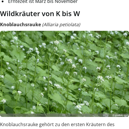
Erntezeit ist März bis November
Wildkräuter von K bis W
Knoblauchsrauke
(Alliaria petiolata)
Knoblauchsrauke gehört zu den ersten Kräutern des