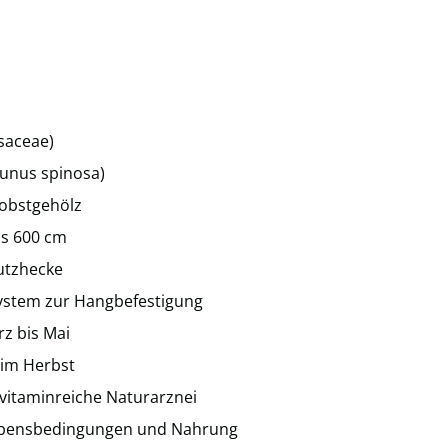
saceae)
runus spinosa)
obstgehölz
is 600 cm
utzhecke
system zur Hangbefestigung
rz bis Mai
 im Herbst
vitaminreiche Naturarznei
 Lebensbedingungen und Nahrung