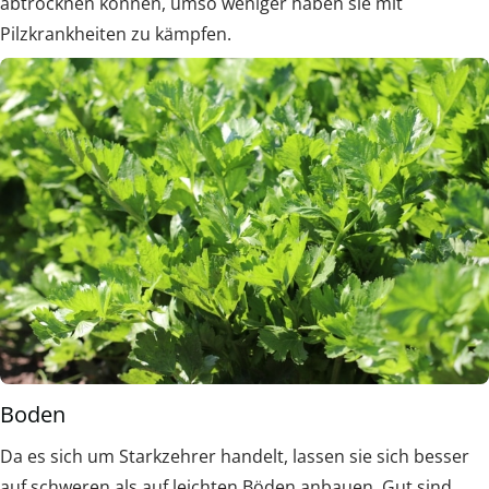
abtrocknen können, umso weniger haben sie mit
Pilzkrankheiten zu kämpfen.
Boden
Da es sich um Starkzehrer handelt, lassen sie sich besser
auf schweren als auf leichten Böden anbauen. Gut sind