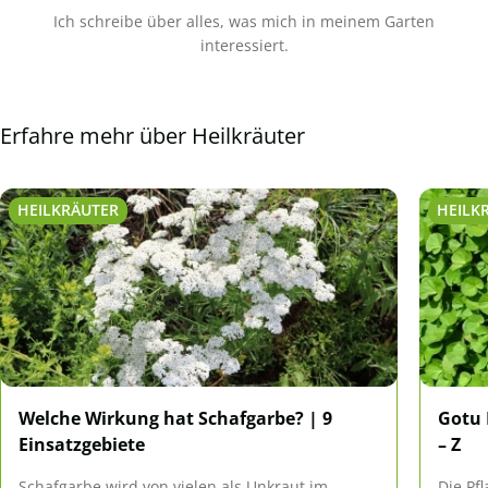
Ich schreibe über alles, was mich in meinem Garten
interessiert.
Erfahre mehr über Heilkräuter
HEILKRÄUTER
HEILK
Welche Wirkung hat Schafgarbe? | 9
Gotu 
Einsatzgebiete
– Z
Schafgarbe wird von vielen als Unkraut im
Die Pf