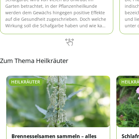
Garten betrachtet, in der Pflanzenheilkunde
indisc
werden dem Gewächs hingegen positive Effekte
bezeic
auf die Gesundheit zugeschrieben. Doch welche
und lie
Wirkung soll die Schafgarbe haben und wie kann
unter 
die Pflanze verwendet werden?
verwen
und an
brauch
grunds
angeb
Zum Thema Heilkräuter
HEILKRÄUTER
HEILKR
Brennesselsamen sammeln – alles
Schlaf