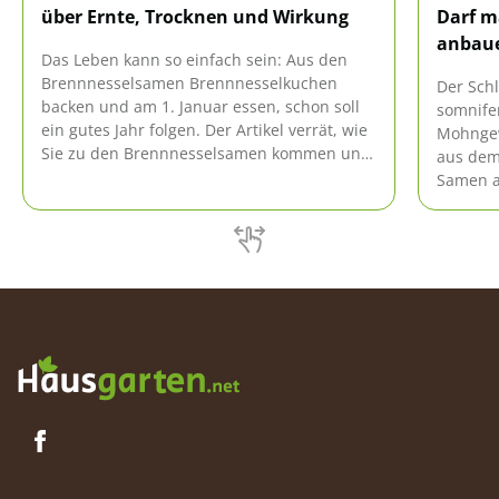
über Ernte, Trocknen und Wirkung
Darf m
anbau
Das Leben kann so einfach sein: Aus den
Brennnesselsamen Brennnesselkuchen
Der Sch
backen und am 1. Januar essen, schon soll
somnife
ein gutes Jahr folgen. Der Artikel verrät, wie
Mohngew
Sie zu den Brennnesselsamen kommen und
aus dem
was Sie mit Ihnen und dem Rest der Pflanze
Samen a
anfangen.
Ölgewin
sich in 
hohe Ko
Dieser S
Rauschgi
Kultivie
genehmi
welchen
auch al
erfahren