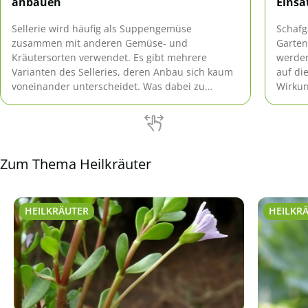
anbauen
Einsa
Sellerie wird häufig als Suppengemüse
Schafg
zusammen mit anderen Gemüse- und
Garten
Kräutersorten verwendet. Es gibt mehrere
werden
Varianten des Selleries, deren Anbau sich kaum
auf di
voneinander unterscheidet. Was dabei zu
Wirkun
beachten ist, lesen Sie hier.
die Pf
Zum Thema Heilkräuter
HEILKRÄUTER
HEILKR