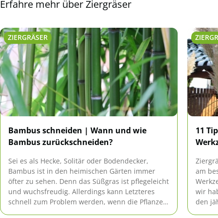
Erfahre mehr über Ziergräser
ZIERGRÄSER
ZIERG
Bambus schneiden | Wann und wie
11 Ti
Bambus zurückschneiden?
Werkz
Sei es als Hecke, Solitär oder Bodendecker,
Ziergr
Bambus ist in den heimischen Gärten immer
am bes
öfter zu sehen. Denn das Süßgras ist pflegeleicht
Werkze
und wuchsfreudig. Allerdings kann Letzteres
wir ha
schnell zum Problem werden, wenn die Pflanzen
den jä
nicht regelmäßig zurückgeschnitten werden.
zusam