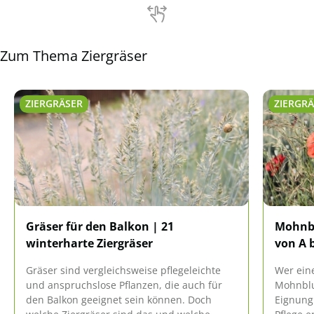
Zum Thema Ziergräser
ZIERGRÄSER
ZIERGR
Gräser für den Balkon | 21
Mohnbl
winterharte Ziergräser
von A b
Gräser sind vergleichsweise pflegeleichte
Wer eine
und anspruchslose Pflanzen, die auch für
Mohnblu
den Balkon geeignet sein können. Doch
Eignung 