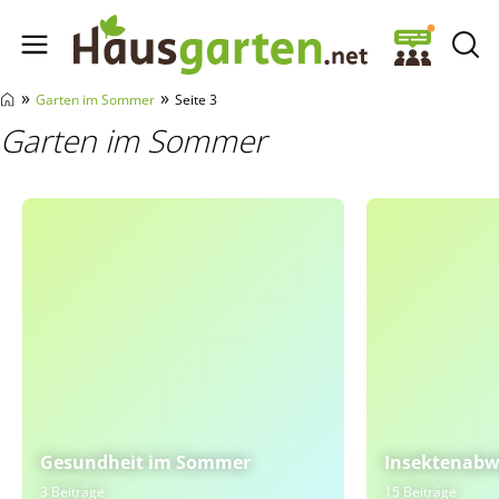
Hausgarten.net
»
»
Garten im Sommer
Seite 3
Garten im Sommer
Gesundheit im Sommer
Insektenabw
3 Beiträge
15 Beiträge