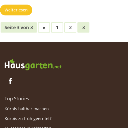
Weiterlesen
Seite 3 von 3
«
1
2
3
Top Stories
Kürbis haltbar machen
Kürbis zu früh geerntet?