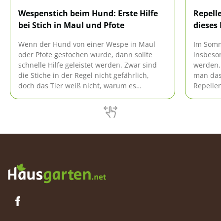
Wespenstich beim Hund: Erste Hilfe
Repell
bei Stich in Maul und Pfote
dieses 
Wenn der Hund von einer Wespe in Maul
Im Somm
oder Pfote gestochen wurde, dann sollte
insbeso
schnelle Hilfe geleistet werden. Zwar sind
werden. 
die Stiche in der Regel nicht gefährlich,
man das
doch das Tier weiß nicht, warum es
Repellen
Schmerzen hat und diese sollten daher so
über Rep
schnell wie möglich gestillt werden.