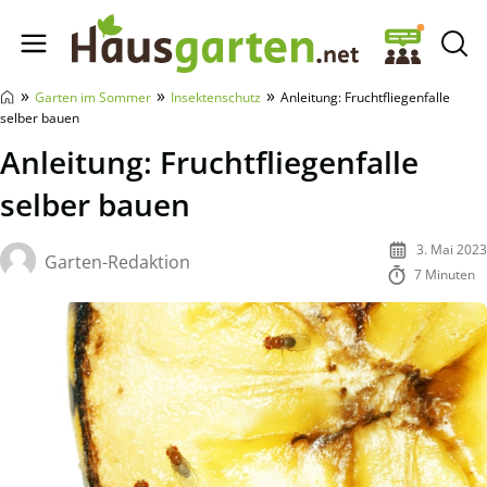
Hausgarten.net
»
»
»
Garten im Sommer
Insektenschutz
Anleitung: Fruchtfliegenfalle
selber bauen
Anleitung: Fruchtfliegenfalle
selber bauen
3. Mai 2023
Garten-Redaktion
7 Minuten