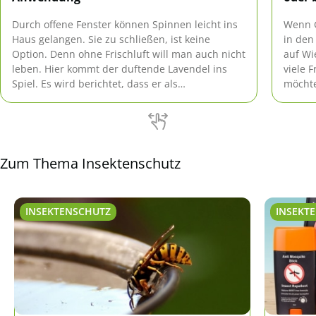
Durch offene Fenster können Spinnen leicht ins
Wenn 
Haus gelangen. Sie zu schließen, ist keine
in den
Option. Denn ohne Frischluft will man auch nicht
auf Wi
leben. Hier kommt der duftende Lavendel ins
viele 
Spiel. Es wird berichtet, dass er als
möchte
Spinnenabwehr wunderbar funktionieren soll.
steche
Zum Thema Insektenschutz
INSEKTENSCHUTZ
INSEKT