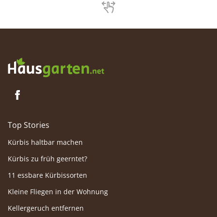
Mücken effektiv bekämpfen in Wohnung
einem Sc
und Garten.
Top Stories
Kürbis haltbar machen
Kürbis zu früh geerntet?
11 essbare Kürbissorten
Kleine Fliegen in der Wohnung
Kellergeruch entfernen