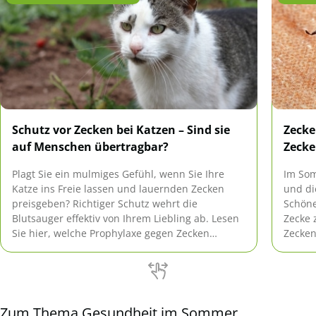
Schutz vor Zecken bei Katzen – Sind sie
Zecke
auf Menschen übertragbar?
Zecke
Plagt Sie ein mulmiges Gefühl, wenn Sie Ihre
Im Som
Katze ins Freie lassen und lauernden Zecken
und di
preisgeben? Richtiger Schutz wehrt die
Schöne
Blutsauger effektiv von Ihrem Liebling ab. Lesen
Zecke 
Sie hier, welche Prophylaxe gegen Zecken
Zecken
wirklich taugt. Ob sie auf Menschen übertragbar
übertr
sind, erfahren Sie hier.
Borrel
verlau
Zum Thema Gesundheit im Sommer