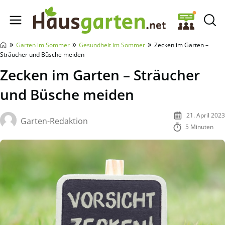
Hausgarten.net
»
»
»
Garten im Sommer
Gesundheit im Sommer
Zecken im Garten –
Sträucher und Büsche meiden
Zecken im Garten – Sträucher
und Büsche meiden
21. April 2023
Garten-Redaktion
5 Minuten