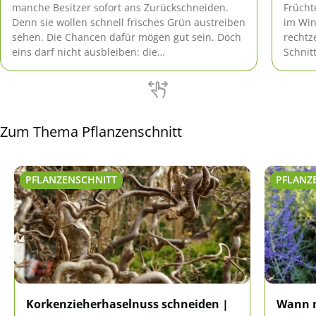
manche Besitzer sofort ans Zurückschneiden.
Frücht
Denn sie wollen schnell frisches Grün austreiben
im Win
sehen. Die Chancen dafür mögen gut sein. Doch
rechtz
eins darf nicht ausbleiben: die
Schnit
Ursachenforschung! Sonst beginnt ein neuer
mehr t
Kreislauf von Vertrocknen und Schneiden.
erzoge
Zum Thema Pflanzenschnitt
PFLANZENSCHNITT
PFLANZ
Korkenzieherhaselnuss schneiden |
Wann m