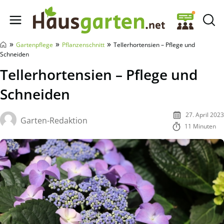
Hausgarten.net
»
»
»
Gartenpflege
Pflanzenschnitt
Tellerhortensien – Pflege und
Schneiden
Tellerhortensien – Pflege und
Schneiden
27. April 2023
Garten-Redaktion
11 Minuten