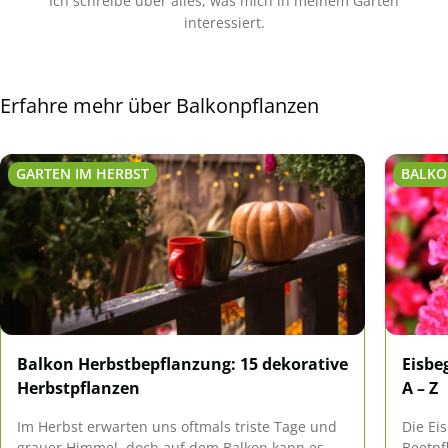
Ich schreibe über alles, was mich in meinem Garten
interessiert.
Erfahre mehr über Balkonpflanzen
GARTEN IM HERBST
BALKO
Balkon Herbstbepflanzung: 15 dekorative
Eisbe
Herbstpflanzen
A – Z
Im Herbst erwarten uns oftmals triste Tage und
Die Ei
grauer Himmel, doch auf dem Balkon kann es
Beetpf