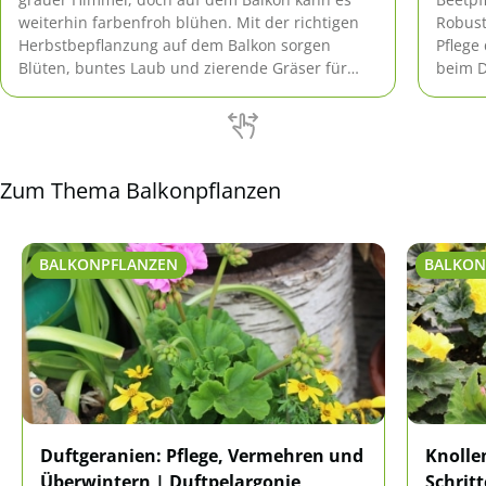
weiterhin farbenfroh blühen. Mit der richtigen
Robust
Herbstbepflanzung auf dem Balkon sorgen
Pflege
Blüten, buntes Laub und zierende Gräser für
beim D
eine abwechslungsreiche, natürliche Dekoration
Zimmer
und gute Laune. Indem sie den Balkon
überwi
dekorieren und herbstlich gestalten, verlängern
sie die Balkonzeit um wertvolle […]
Zum Thema Balkonpflanzen
BALKONPFLANZEN
BALKON
Duftgeranien: Pflege, Vermehren und
Knolle
Überwintern | Duftpelargonie
Schrit