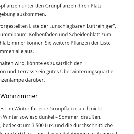
spflanzen unter den Grünpflanzen ihren Platz
Umgebung auskommen.
orgestellten Liste der „unschlagbaren Luftreiniger“,
e, Gummibaum, Kolbenfaden und Scheidenblatt zum
chlafzimmer können Sie weitere Pflanzen der Liste
kommen alle aus.
alten wird, könnte es zusätzlich den
kon und Terrasse ein gutes Überwinterungsquartier
lanzenlampe darüber.
as Wohnzimmer
t im Winter für eine Grünpflanze auch nicht
 im Winter sowieso dunkel – Sommer, draußen,
 bedeckt: um 3.500 Lux, und die durchschnittliche
 noch 50 Lux … mit diesen Relationen vor Augen ist