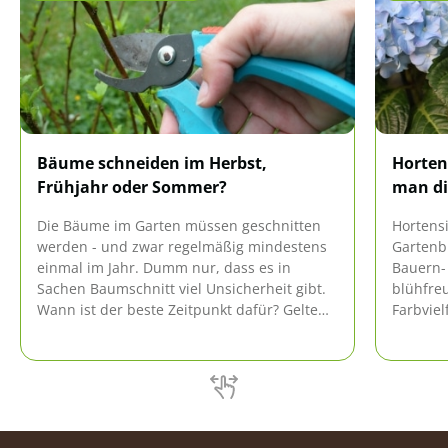
Bäume schneiden im Herbst,
Horten
Frühjahr oder Sommer?
man di
Die Bäume im Garten müssen geschnitten
Hortens
werden - und zwar regelmäßig mindestens
Gartenb
einmal im Jahr. Dumm nur, dass es in
Bauern-
Sachen Baumschnitt viel Unsicherheit gibt.
blühfreu
Wann ist der beste Zeitpunkt dafür? Gelten
Farbviel
diese Zeiten für alle Baumarten? Antworten
pflegele
gibt es hier.
ein Rück
richtige