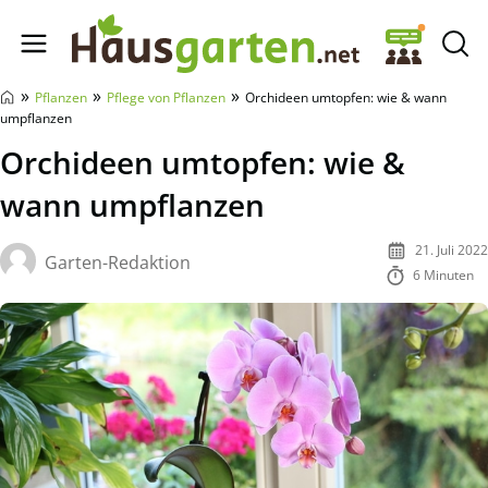
Hausgarten.net
»
»
»
Pflanzen
Pflege von Pflanzen
Orchideen umtopfen: wie & wann
umpflanzen
Orchideen umtopfen: wie &
wann umpflanzen
21. Juli 2022
Garten-Redaktion
6 Minuten