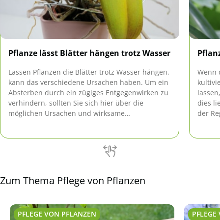
Pflanze lässt Blätter hängen trotz Wasser
Pflan
Lassen Pflanzen die Blätter trotz Wasser hängen,
Wenn d
kann das verschiedene Ursachen haben. Um ein
kultiv
Absterben durch ein zügiges Entgegenwirken zu
lassen
verhindern, sollten Sie sich hier über die
dies l
möglichen Ursachen und wirksame
der Re
Gegenmaßnahmen informieren.
überpr
erhole
wieder
Zum Thema Pflege von Pflanzen
PFLEGE VON PFLANZEN
PFLEGE