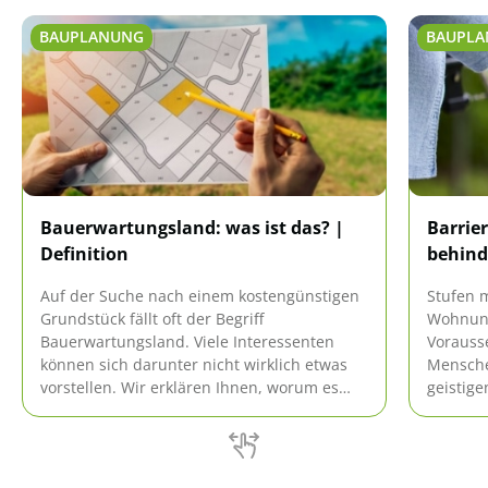
BAUPLANUNG
BAUPL
Bauerwartungsland: was ist das? |
Barrie
Definition
behind
Auf der Suche nach einem kostengünstigen
Stufen 
Grundstück fällt oft der Begriff
Wohnun
Bauerwartungsland. Viele Interessenten
Vorausse
können sich darunter nicht wirklich etwas
Mensche
vorstellen. Wir erklären Ihnen, worum es
geistige
sich bei Bauerwartungsland handelt und
kommt a
wie es sich vom klassischen Bauland
Zusamme
unterscheidet.
behinde