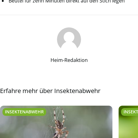
Beutel für zehn Minuten direkt auf den Stich legen
Heim-Redaktion
Erfahre mehr über Insektenabwehr
INSEKTENABWEHR
INSEK