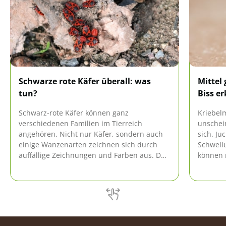
Schwarze rote Käfer überall: was
Mittel
tun?
Biss e
Schwarz-rote Käfer können ganz
Kriebel
verschiedenen Familien im Tierreich
unschein
angehören. Nicht nur Käfer, sondern auch
sich. Ju
einige Wanzenarten zeichnen sich durch
Schwell
auffällige Zeichnungen und Farben aus. Da
können 
nicht alle Arten schädlich sind, müssen Sie
richtig
nur in wenigen Fällen zu härteren
sich die
Maßnahmen greifen.
einherg
reduzie