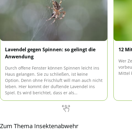
Lavendel gegen Spinnen: so gelingt die
12 Mi
Anwendung
Wer Ze
vorbeu
Durch offene Fenster können Spinnen leicht ins
Mittel
Haus gelangen. Sie zu schließen, ist keine
Option. Denn ohne Frischluft will man auch nicht
leben. Hier kommt der duftende Lavendel ins
Spiel. Es wird berichtet, dass er als
Spinnenabwehr wunderbar funktionieren soll.
Zum Thema Insektenabwehr