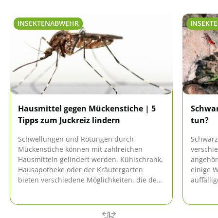
INSEKTENABWEHR
INSEKT
Hausmittel gegen Mückenstiche | 5
Schwar
Tipps zum Juckreiz lindern
tun?
Schwellungen und Rötungen durch
Schwarz
Mückenstiche können mit zahlreichen
verschie
Hausmitteln gelindert werden. Kühlschrank,
angehör
Hausapotheke oder der Kräutergarten
einige 
bieten verschiedene Möglichkeiten, die den
auffäll
Heilungsprozess fördern. Viele Mittel haben
nicht al
kühlende Eigenschaften, während andere
nur in w
Substanzen antibakterielle Wirkungen
Maßnahm