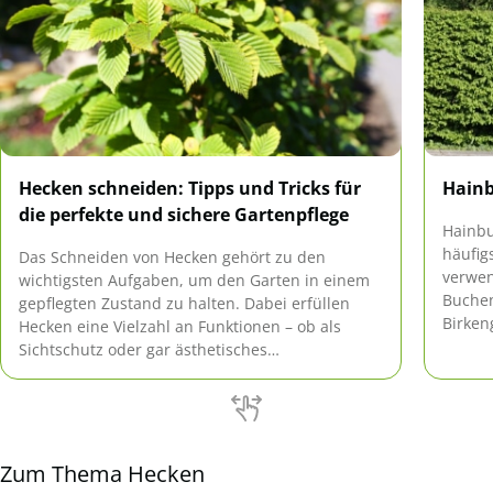
Hecken schneiden: Tipps und Tricks für
Hainb
die perfekte und sichere Gartenpflege
Hainbu
häufig
Das Schneiden von Hecken gehört zu den
verwen
wichtigsten Aufgaben, um den Garten in einem
Buchen
gepflegten Zustand zu halten. Dabei erfüllen
Birken
Hecken eine Vielzahl an Funktionen – ob als
pflege
Sichtschutz oder gar ästhetisches
nicht g
Gestaltungselement. Doch wann ist der richtige
Zeitpunkt zum Schneiden? Welche Werkzeuge
eignen sich am besten und wie lassen sich auch
hohe Hecken sicher […]
Zum Thema Hecken