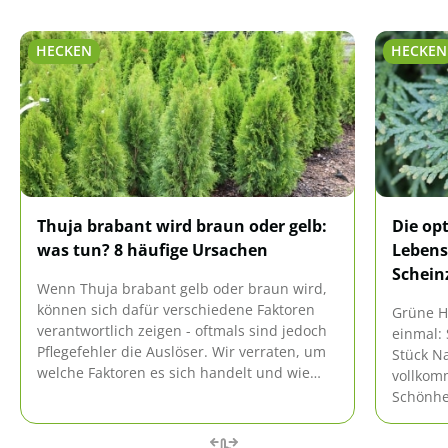
HECKEN
HECKEN
Thuja brabant wird braun oder gelb:
Die op
was tun? 8 häufige Ursachen
Lebens
Schein
Wenn Thuja brabant gelb oder braun wird,
können sich dafür verschiedene Faktoren
Grüne H
verantwortlich zeigen - oftmals sind jedoch
einmal: 
Pflegefehler die Auslöser. Wir verraten, um
Stück Na
welche Faktoren es sich handelt und wie
vollkom
ihnen entgegengewirkt werden kann.
Schönhei
brauchen
Lebensb