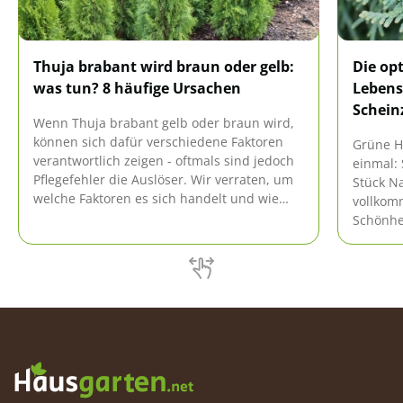
Thuja brabant wird braun oder gelb:
Die op
was tun? 8 häufige Ursachen
Lebens
Schein
Wenn Thuja brabant gelb oder braun wird,
können sich dafür verschiedene Faktoren
Grüne H
verantwortlich zeigen - oftmals sind jedoch
einmal: 
Pflegefehler die Auslöser. Wir verraten, um
Stück Na
welche Faktoren es sich handelt und wie
vollkom
ihnen entgegengewirkt werden kann.
Schönhei
brauchen
Lebensb
sein?