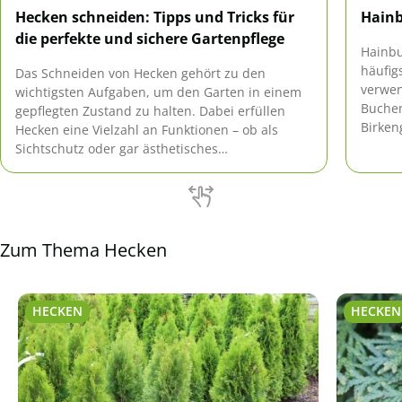
Hecken schneiden: Tipps und Tricks für
Hainb
die perfekte und sichere Gartenpflege
Hainbu
häufig
Das Schneiden von Hecken gehört zu den
verwen
wichtigsten Aufgaben, um den Garten in einem
Buchen
gepflegten Zustand zu halten. Dabei erfüllen
Birken
Hecken eine Vielzahl an Funktionen – ob als
pflege
Sichtschutz oder gar ästhetisches
nicht g
Gestaltungselement. Doch wann ist der richtige
Zeitpunkt zum Schneiden? Welche Werkzeuge
eignen sich am besten und wie lassen sich auch
hohe Hecken sicher […]
Zum Thema Hecken
HECKEN
HECKEN