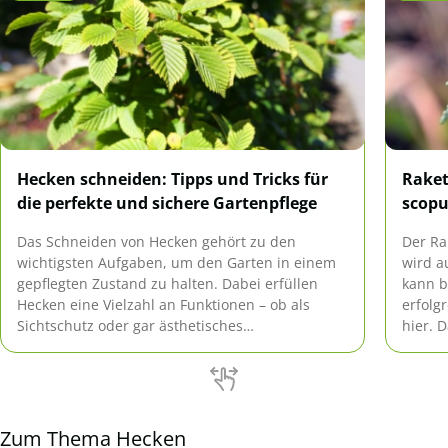
Hecken schneiden: Tipps und Tricks für
Raket
die perfekte und sichere Gartenpflege
scopu
Das Schneiden von Hecken gehört zu den
Der Ra
wichtigsten Aufgaben, um den Garten in einem
wird a
gepflegten Zustand zu halten. Dabei erfüllen
kann b
Hecken eine Vielzahl an Funktionen – ob als
erfolg
Sichtschutz oder gar ästhetisches
hier. D
Gestaltungselement. Doch wann ist der richtige
Wachst
Zeitpunkt zum Schneiden? Welche Werkzeuge
eignen sich am besten und wie lassen sich auch
hohe Hecken sicher […]
Zum Thema Hecken