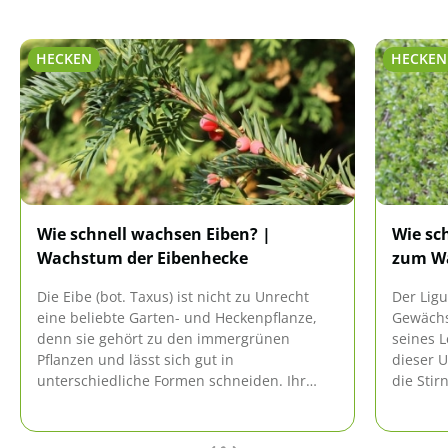
HECKEN
HECKEN
Wie schnell wachsen Eiben? |
Wie sch
Wachstum der Eibenhecke
zum W
Die Eibe (bot. Taxus) ist nicht zu Unrecht
Der Ligu
eine beliebte Garten- und Heckenpflanze,
Gewächs
denn sie gehört zu den immergrünen
seines L
Pflanzen und lässt sich gut in
dieser 
unterschiedliche Formen schneiden. Ihr
die Stir
Wachstum ist abhängig vom Standort und
werden. 
der Pflege.
Zuwachs