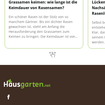
Grassamen keimen: wie lange ist die
Lücken
Keimdauer von Rasensamen?
Nachsä
Rasenl
Ein schöner Rasen ist der Stolz von so
manchem Gärtner. Bis ein dichter Rasen
Selbst 
gewachsen ist, steht am Anfang die
entsteh
Herausforderung den Grassamen zum
Klar, da
Keimen zu bringen. Die Keimdauer ist von
seinem R
unterschiedlichen Faktoren abhängig, wozu
werden.
die Qualität des Saatgutes gehört.
wieder 
worauf 