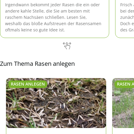
Irgendwann bekommt jeder Rasen die ein oder
Frisch
andere kahle Stelle, die Sie am besten mit
bei de
raschem Nachsäen schließen. Lesen Sie,
zunäch
weshalb das bloße Aufstreuen der Rasensamen
Doch e
oftmals keine so gute Idee ist.
des Gr
Wachs
Zum Thema Rasen anlegen
RASEN ANLEGEN
RASEN 