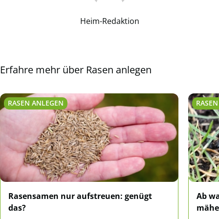
Heim-Redaktion
Erfahre mehr über Rasen anlegen
RASEN ANLEGEN
RASEN
Rasensamen nur aufstreuen: genügt
Ab wa
das?
mähe