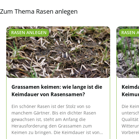
Zum Thema Rasen anlegen
RASEN ANLEGEN
RASEN 
Grassamen keimen: wie lange ist die
Keimda
Keimdauer von Rasensamen?
Keimun
Ein schöner Rasen ist der Stolz von so
Die Kei
manchem Gärtner. Bis ein dichter Rasen
untersch
gewachsen ist, steht am Anfang die
Qualität
Herausforderung den Grassamen zum
Witterun
Keimen zu bringen. Die Keimdauer ist von
Vorberei
unterschiedlichen Faktoren abhängig, wozu
Pflege lä