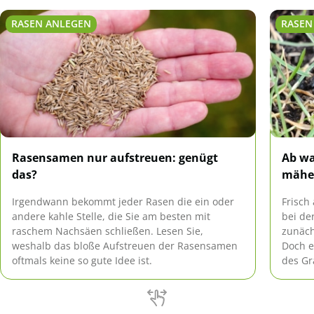
RASEN ANLEGEN
RASEN
Rasensamen nur aufstreuen: genügt
Ab wa
das?
mähe
Irgendwann bekommt jeder Rasen die ein oder
Frisch
andere kahle Stelle, die Sie am besten mit
bei de
raschem Nachsäen schließen. Lesen Sie,
zunäch
weshalb das bloße Aufstreuen der Rasensamen
Doch e
oftmals keine so gute Idee ist.
des Gr
Wachs