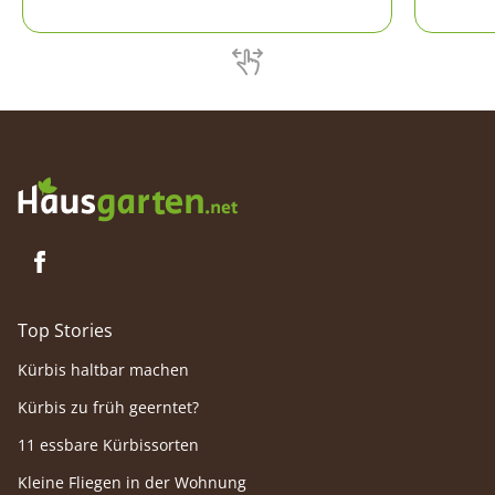
die Qualität des Saatgutes gehört.
beeinflu
Top Stories
Kürbis haltbar machen
Kürbis zu früh geerntet?
11 essbare Kürbissorten
Kleine Fliegen in der Wohnung