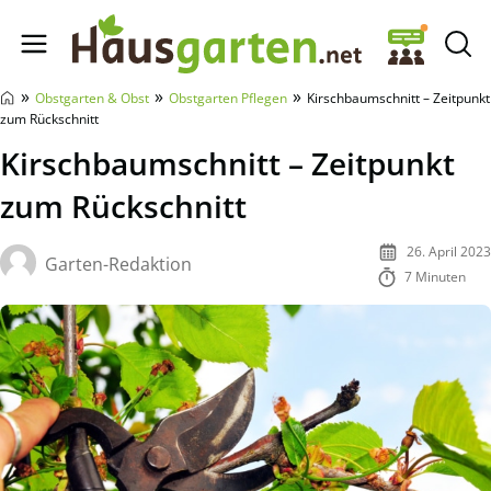
Hausgarten.net
»
»
»
Obstgarten & Obst
Obstgarten Pflegen
Kirschbaumschnitt – Zeitpunkt
zum Rückschnitt
Kirschbaumschnitt – Zeitpunkt
zum Rückschnitt
26. April 2023
Garten-Redaktion
7 Minuten