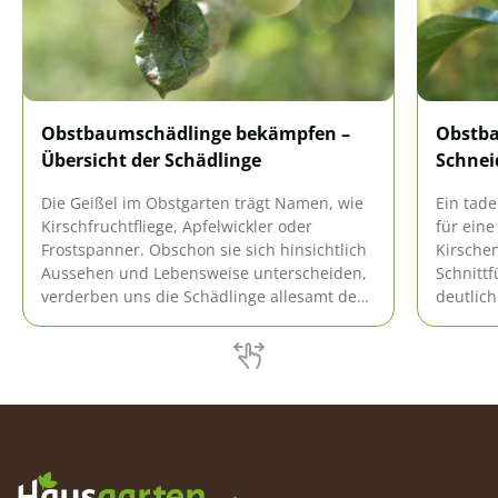
Obstbaumschädlinge bekämpfen –
Obstba
Übersicht der Schädlinge
Schne
Die Geißel im Obstgarten trägt Namen, wie
Ein tade
Kirschfruchtfliege, Apfelwickler oder
für eine
Frostspanner. Obschon sie sich hinsichtlich
Kirschen
Aussehen und Lebensweise unterscheiden,
Schnittf
verderben uns die Schädlinge allesamt den
deutlich
Appetit auf frisches Obst aus eigener Ernte.
Dieser L
Diese Übersicht umschreibt alle wichtigen
Grundla
Obstbaumschädlinge und gibt Tipps für die
Obstbäu
Bekämpfung.
es an H