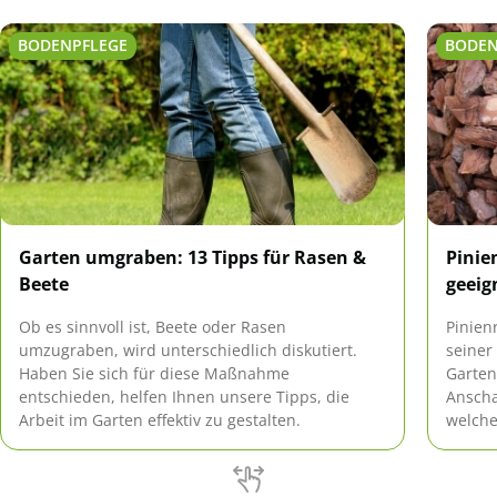
BODENPFLEGE
BODEN
Garten umgraben: 13 Tipps für Rasen &
Pinie
Beete
geeig
Ob es sinnvoll ist, Beete oder Rasen
Pinien
umzugraben, wird unterschiedlich diskutiert.
seiner
Haben Sie sich für diese Maßnahme
Garten
entschieden, helfen Ihnen unsere Tipps, die
Anscha
Arbeit im Garten effektiv zu gestalten.
welche
Diese 
berech