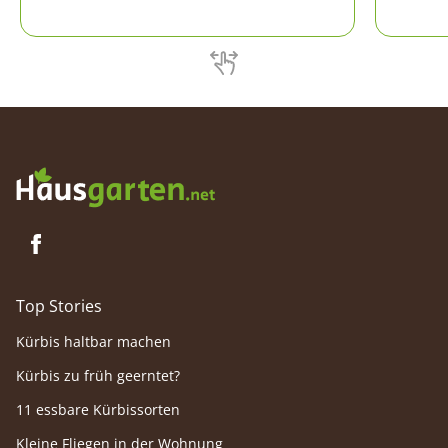
Pikiererde selber herzustellen. Wie das
dieser S
geht, steht in diesem Beitrag.
Top Stories
Kürbis haltbar machen
Kürbis zu früh geerntet?
11 essbare Kürbissorten
Kleine Fliegen in der Wohnung