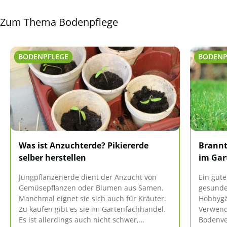
Zum Thema Bodenpflege
BODENPFLEGE
BODENP
Was ist Anzuchterde? Pikiererde
Brannt
selber herstellen
im Gar
Jungpflanzenerde dient der Anzucht von
Ein gute
Gemüsepflanzen oder Blumen aus Samen.
gesunde 
Manchmal eignet sie sich auch für Kräuter.
Hobbygä
Zu kaufen gibt es sie im Gartenfachhandel.
Verwend
Es ist allerdings auch nicht schwer,
Bodenve