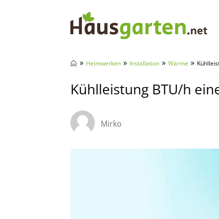
Hausgarten.net
»
»
»
»
Heimwerken
Installation
Wärme
Kühllei
Kühlleistung BTU/h ein
Mirko