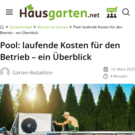
Hausgarten.net
»
»
»
Gartenmöbel
Wasser im Garten
Pool: laufende Kosten für den
Betrieb – ein Überblick
Pool: laufende Kosten für den
Betrieb – ein Überblick
19. März 2025
Garten-Redaktion
4 Minuten