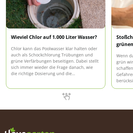
Wieviel Chlor auf 1.000 Liter Wasser?
Stoßch
grüne
Chlor kann das Poolwasser klar halten oder
auch als Schockchlorung Trübungen und
Wenn da
grüne Verfärbungen beseitigen. Dabei stellt
grün wir
sich immer wieder die Frage danach, wie
schaffen
die richtige Dosierung und die
Gefahre
Optimalwerte aussehen. Dieser Ratgeber
berücksi
gibt umfassende Antworten.
Ratgebe