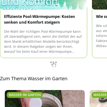
Effiziente Pool-Wärmepumpe: Kosten
Wie s
senken und Komfort steigern
Wie sc
aus ve
Die Wahl der richtigen Pool-Wärmepumpe kann
Inform
oft überwältigend sein, wenn die Vielfalt der auf
Faktor
dem Markt erhältlichen Modelle berücksichtigt
Abbau-
wird. In diesem Ratgeber zeigen wir Ihnen,
zeigt,
worauf Sie beim Kauf einer Wärmepumpe
achten sollten, um Ihre Kosten zu senken und
den Komfort Ihres Pools zu steigern.
Zum Thema Wasser im Garten
WASSER IM GARTEN
WASSER