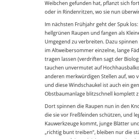
Weibchen gefunden hat, pflanzt sich for
oder in Rindenritzen, wo sie nun überwi
Im nächsten Frühjahr geht der Spuk los: 
hellgrünen Raupen und fangen als Kleine
Umgegend zu verbreiten. Dazu spinnen d
im Altweibersommer einzelne, lange Fä
tragen lassen (verdriften sagt der Biolo
tauchen unvermutet auf Hochhausbalkons
anderen merkwürdigen Stellen auf, wo v
und diese Windschaukel ist auch ein ge
Obstbaumanlage blitzschnell komplett z
Dort spinnen die Raupen nun in den Kn
die sie vor Freßfeinden schützen, und leg
Kauwerkzeuge kommt, junge Blätter und
„richtig bunt treiben“, bleiben nur die 