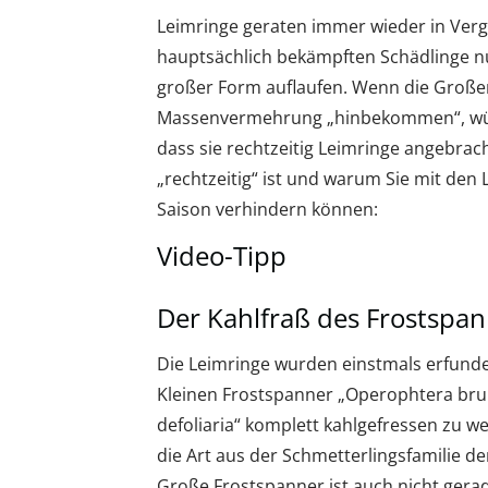
Leimringe geraten immer wieder in Verge
hauptsächlich bekämpften Schädlinge nu
großer Form auflaufen. Wenn die Große
Massenvermehrung „hinbekommen“, wüns
dass sie rechtzeitig Leimringe angebra
„rechtzeitig“ ist und warum Sie mit de
Saison verhindern können:
Video-Tipp
Der Kahlfraß des Frostspa
Die Leimringe wurden einstmals erfun
Kleinen Frostspanner „Operophtera bru
defoliaria“ komplett kahlgefressen zu w
die Art aus der Schmetterlingsfamilie de
Große Frostspanner ist auch nicht gera