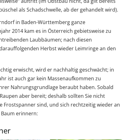
eise“ auftritt (im Obstbau nicht, da gilt bereits
büschel als Schadschwelle, ab der gehandelt wird).
rndorf in Baden-Württemberg ganze
jahr 2014 kam es in Österreich gebietsweise zu
ühtreibenden Laubbäumen; nach diesen
rauffolgenden Herbst wieder Leimringe an den
chtig erwischt, wird er nachhaltig geschwächt; in
jahr ist auch gar kein Massenaufkommen zu
t ihrer Nahrungsgrundlage beraubt haben. Sobald
Raupen aber bereit; deshalb sollten Sie nicht
le Frostspanner sind, und sich rechtzeitig wieder an
m Baum erinnern:
ner