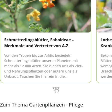
Schmetterlingsblütler, Faboideae –
Lorbe
Merkmale und Vertreter von A-Z
Krank
Von den Tropen bis zur Arktis besiedeln
Bekomm
Schmetterlingsblütler unseren Planeten mit
Blätte
mehr als 12.000 Arten. Sie dienen uns als Zier-
womögl
und Nahrungspflanzen oder ärgern uns als
Ursach
Unkraut. Tauchen Sie hier ein in die
werden
faszinierende Welt der
Abster
Schmetterlingsblütengewächse. Lernen Sie ihre
Fällen
Merkmale kennen und begegnen ihren
werde
Vertretern von A-Z.
Zum Thema Gartenpflanzen - Pflege