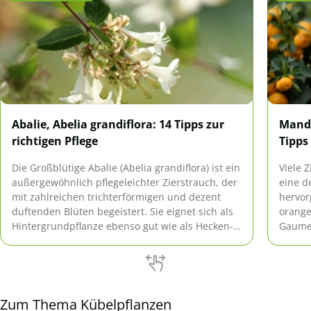
Abalie, Abelia grandiflora: 14 Tipps zur
Manda
richtigen Pflege
Tipps
Die Großblütige Abalie (Abelia grandiflora) ist ein
Viele 
außergewöhnlich pflegeleichter Zierstrauch, der
eine d
mit zahlreichen trichterförmigen und dezent
hervor
duftenden Blüten begeistert. Sie eignet sich als
orange
Hintergrundpflanze ebenso gut wie als Hecken-
Gaumen
oder Kübelpflanze.
seiner
Kübelpf
Zum Thema Kübelpflanzen