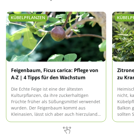
KÜBELPFLANZEN
KÜBELP
Feigenbaum, Ficus carica: Pflege von
Zitron
A-Z | 4 Tipps für den Wachstum
zu Kra
Die Echte Feige ist eine der ältesten
Heimisc
Kulturpflanzen, da ihre zuckerhaltigen
nicht, k
Früchte früher als Süßungsmittel verwendet
Kübelpf
wurden. Der Feigenbaum kommt aus
Balkon 
Kleinasien, lässt sich aber auch hierzulande
sollten 
kultivieren. Der Vorteil ist, dass die Feige in
die Pfl
der Pflege nicht aufwendig ist.
attrakt