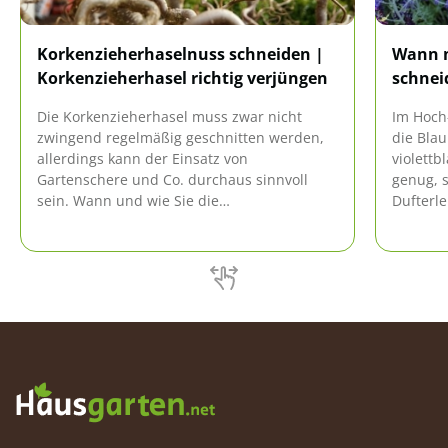
Korkenzieherhaselnuss schneiden |
Wann m
Korkenzieherhasel richtig verjüngen
schnei
Die Korkenzieherhasel muss zwar nicht
Im Hoch
zwingend regelmäßig geschnitten werden,
die Blau
allerdings kann der Einsatz von
violettb
Gartenschere und Co. durchaus sinnvoll
genug, s
sein. Wann und wie Sie die
Dufterle
Korkenzieherhasel am besten schneiden,
wann di
können Sie hier nachlesen!
werden s
Gartenex