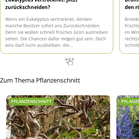
zurückschneiden?
den r
Wenn ein Eukalyptus vertrocknet, denken
Brombe
manche Besitzer sofort ans Zurückschneiden.
Frücht
Denn sie wollen schnell frisches Grün austreiben
im Win
sehen. Die Chancen dafür mögen gut sein. Doch
rechtz
eins darf nicht ausbleiben: die
Schnit
Ursachenforschung! Sonst beginnt ein neuer
mehr t
Kreislauf von Vertrocknen und Schneiden.
erzoge
Zum Thema Pflanzenschnitt
PFLANZENSCHNITT
PFLANZ