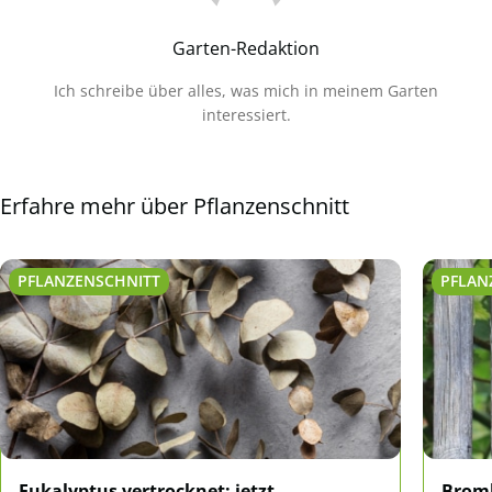
Garten-Redaktion
Ich schreibe über alles, was mich in meinem Garten
interessiert.
Erfahre mehr über Pflanzenschnitt
PFLANZENSCHNITT
PFLAN
Eukalyptus vertrocknet: jetzt
Bromb