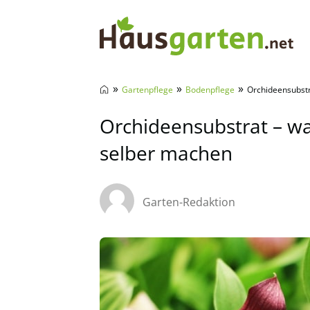
Hausgarten.net
»
»
»
Gartenpflege
Bodenpflege
Orchideensubstr
Orchideensubstrat – wa
selber machen
Garten-Redaktion