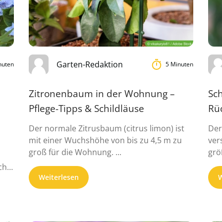
Garten-Redaktion
nuten
5 Minuten
Zitronenbaum in der Wohnung –
Sc
Pflege-Tipps & Schildläuse
Rü
Der normale Zitrusbaum (citrus limon) ist
Der
mit einer Wuchshöhe von bis zu 4,5 m zu
ver
groß für die Wohnung. ...
grö
frü
ch
Weiterlesen
W