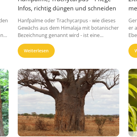
Infos, richtig düngen und schneiden
me
 den
Hanfpalme oder Trachycarpus - wie dieses
Ger
Gewächs aus dem Himalaja mit botanischer
er 
en
Bezeichnung genannt wird - ist eine
Ebe
ungewö...
Weiterlesen
W