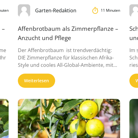
Garten-Redaktion
nuten
11 Minuten
 –
Affenbrotbaum als Zimmerpflanze –
Sch
Anzucht und Pflege
un
ume
Der Affenbrotbaum ist trendverdächtig:
Im 
Ihr
DIE Zimmerpflanze für klassischen Afrika-
Sch
Style und cooles All-Global-Ambiente, mit
rie
Maximalalter von ein paar ...
bla
Weiterlesen
W