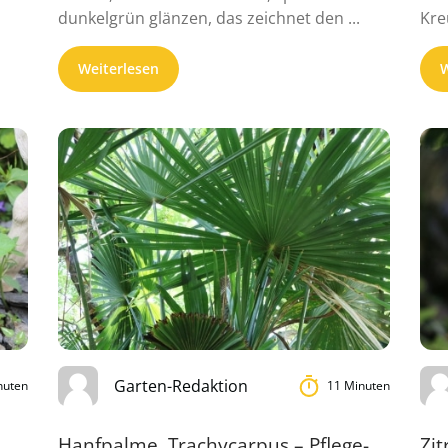
dunkelgrün glänzen, das zeichnet den ...
Kre
wäc
Weiterlesen
W
Garten-Redaktion
nuten
11 Minuten
Hanfpalme, Trachycarpus – Pflege-
Zi