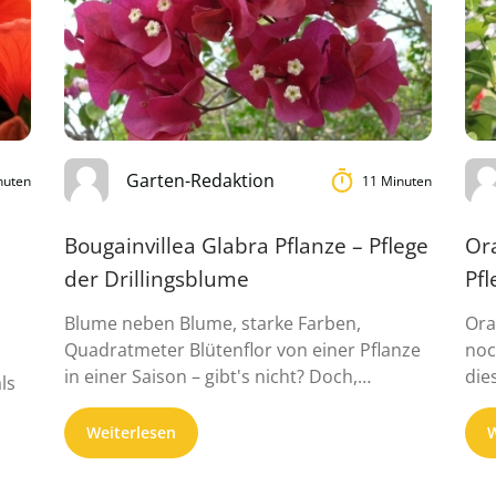
Garten-Redaktion
nuten
11 Minuten
Bougainvillea Glabra Pflanze – Pflege
Or
der Drillingsblume
Pf
Blume neben Blume, starke Farben,
Ora
Quadratmeter Blütenflor von einer Pflanze
noc
in einer Saison – gibt's nicht? Doch,
die
ls
Bougainvillea glabra heiß...
Die
Weiterlesen
W