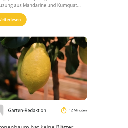
uzung aus Mandarine und Kumquat
hst kompakt ...
eiterlesen
Garten-Redaktion
12 Minuten
tronenbaum hat keine Blätter