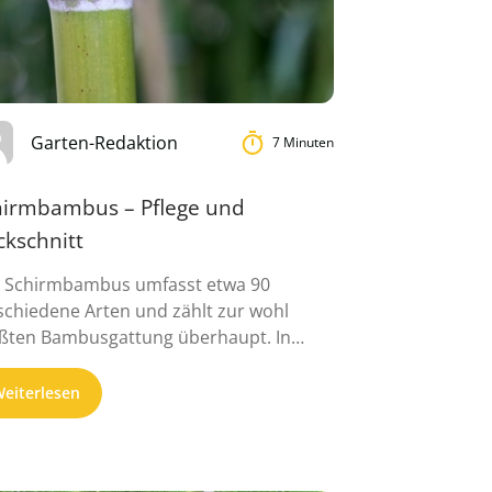
Garten-Redaktion
7 Minuten
hirmbambus – Pflege und
ckschnitt
 Schirmbambus umfasst etwa 90
schiedene Arten und zählt zur wohl
ßten Bambusgattung überhaupt. In
heren Jahren war ...
eiterlesen