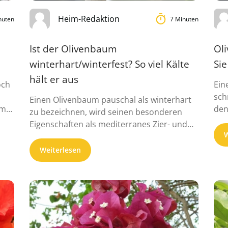
Heim-Redaktion
nuten
7 Minuten
Ist der Olivenbaum
Ol
winterhart/winterfest? So viel Kälte
Sie
hält er aus
och
Ein
sch
Einen Olivenbaum pauschal als winterhart
lme
den
zu bezeichnen, wird seinen besonderen
der
Eigenschaften als mediterranes Zier- und
W
Obstgehölz nicht gerecht. Obschon ...
Weiterlesen