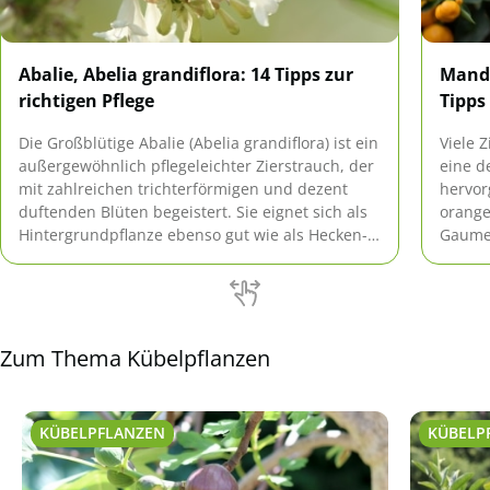
Abalie, Abelia grandiflora: 14 Tipps zur
Manda
richtigen Pflege
Tipps
Die Großblütige Abalie (Abelia grandiflora) ist ein
Viele 
außergewöhnlich pflegeleichter Zierstrauch, der
eine d
mit zahlreichen trichterförmigen und dezent
hervor
duftenden Blüten begeistert. Sie eignet sich als
orange
Hintergrundpflanze ebenso gut wie als Hecken-
Gaumen
oder Kübelpflanze.
seiner
Kübelpf
Zum Thema Kübelpflanzen
KÜBELPFLANZEN
KÜBELP