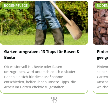
BODENPFLEGE
BODEN
Garten umgraben: 13 Tipps für Rasen &
Pinie
Beete
geeig
Ob es sinnvoll ist, Beete oder Rasen
Pinien
umzugraben, wird unterschiedlich diskutiert.
seiner
Haben Sie sich für diese Maßnahme
Garten
entschieden, helfen Ihnen unsere Tipps, die
Anscha
Arbeit im Garten effektiv zu gestalten.
welche
Diese 
berech