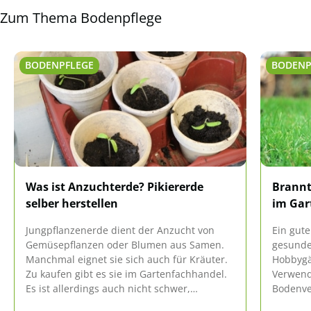
Zum Thema Bodenpflege
BODENPFLEGE
BODENP
Was ist Anzuchterde? Pikiererde
Brannt
selber herstellen
im Gar
Jungpflanzenerde dient der Anzucht von
Ein gute
Gemüsepflanzen oder Blumen aus Samen.
gesunde 
Manchmal eignet sie sich auch für Kräuter.
Hobbygä
Zu kaufen gibt es sie im Gartenfachhandel.
Verwend
Es ist allerdings auch nicht schwer,
Bodenve
Pikiererde selber herzustellen. Wie das
dieser S